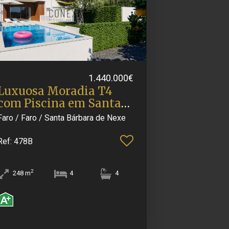
1.440.000€
Luxuosa Moradia T4
com Piscina em Santa
Bárba.​..
Faro / Faro / Santa Bárbara de Nexe
Ref
: 478B
2
248
m
4
4