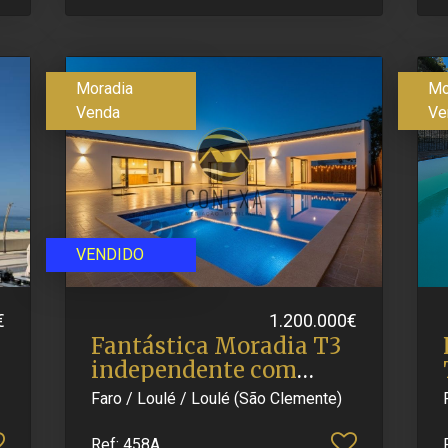
Moradia
Mo
Venda
Ve
VENDIDO
€
1.200.000€
Fantástica Moradia T3
independente com
Piscin.​..
Faro / Loulé / Loulé (São Clemente)
Ref
: 458A