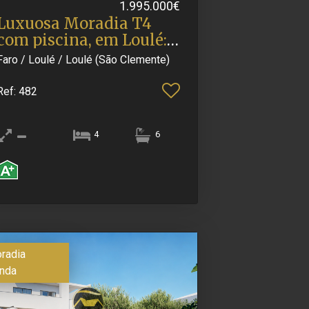
1.995.000€
Luxuosa Moradia T4
com piscina, em Loulé:
Des.​..
Faro / Loulé / Loulé (São Clemente)
Ref
: 482
4
6
radia
nda