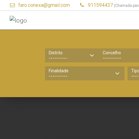
faro.conexa@gmail.com
911594437
(Chamada para
Distrito
Concelho
Finalidade
Tip