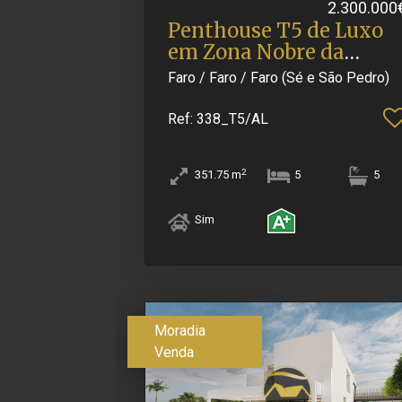
2.300.000
Penthouse T5 de Luxo
em Zona Nobre da
Cidade .​..
Faro / Faro / Faro (Sé e São Pedro)
Ref
: 338_T5/AL
2
351.75
m
5
5
Sim
Moradia
Venda