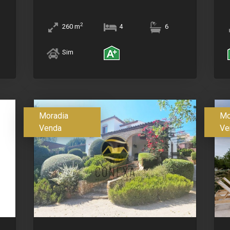
2
260
m
4
6
Sim
Moradia
Mo
Venda
Ve