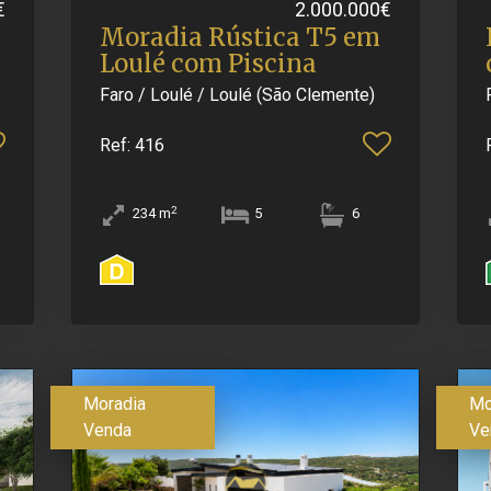
€
2.000.000€
Moradia Rústica T5 em
Loulé com Piscina
Faro / Loulé / Loulé (São Clemente)
Ref
: 416
2
234
m
5
6
Moradia
Mo
Venda
Ve