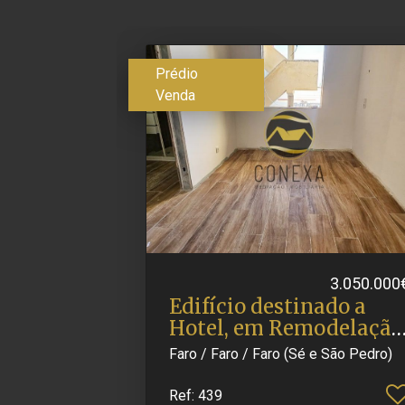
Prédio
Venda
3.050.000
Edifício destinado a
Hotel, em Remodelação
no.​..
Faro / Faro / Faro (Sé e São Pedro)
Ref
: 439