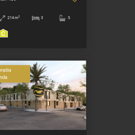
2
214
m
3
5
radia
nda