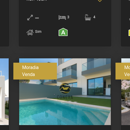
3
4
Sim
Moradia
Mo
Venda
Ve