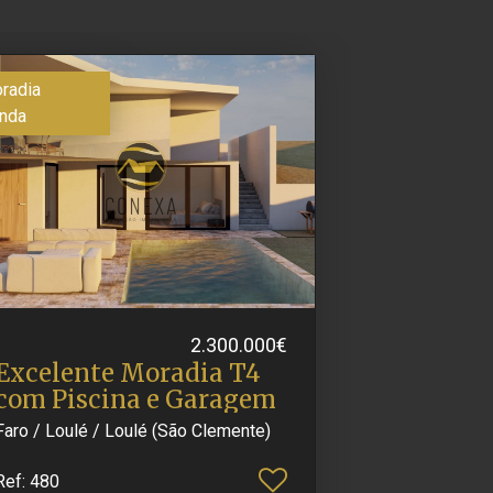
radia
nda
2.300.000€
Excelente Moradia T4
com Piscina e Garagem
Faro / Loulé / Loulé (São Clemente)
Ref
: 480