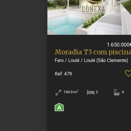
1.650.000
Moradia T3 com piscin
Faro / Loulé / Loulé (São Clemente)
Ref
: 479
2
194.9
m
3
4