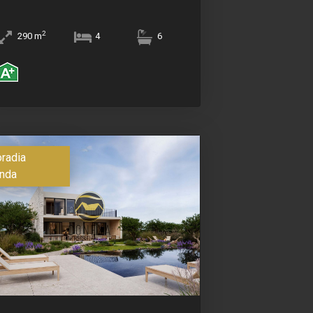
2
290
m
4
6
radia
nda