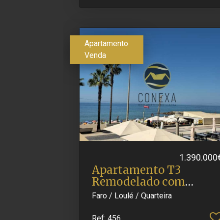
Apartamento
Venda
1.390.000
Apartamento T3
Remodelado com
Garagem, Frente.​..
Faro / Loulé / Quarteira
Ref
: 456