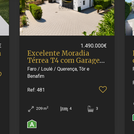
€
1.490.000€
a
Excelente Moradia
Térrea T4 com Garagem
e Vis.​..
Faro / Loulé / Querença, Tôr e
Benafim
Ref
: 481
2
209
m
4
3