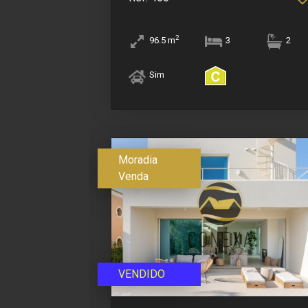
2
96.5
m
3
2
Sim
Moradia
Venda
VENDIDO