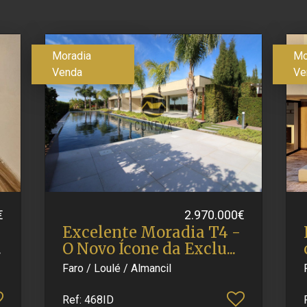
Moradia
Mo
Venda
Ve
€
2.970.000€
Excelente Moradia T4 -
O Novo Ícone da Exclu.​..
Faro / Loulé / Almancil
Ref
: 468ID