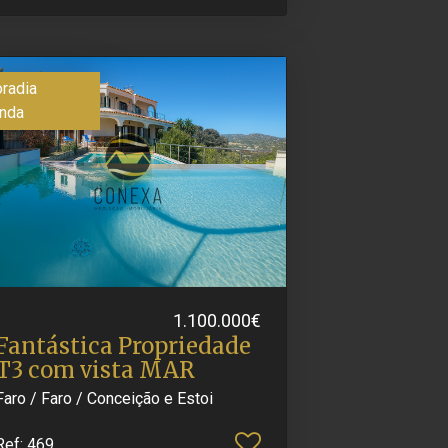
radia
nda
1.100.000€
Fantástica Propriedade
T3 com vista MAR
Faro / Faro / Conceição e Estoi
Ref
: 469