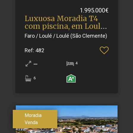
1.995.000€
Luxuosa Moradia T4
com piscina, em Loulé:
Des.​..
Faro / Loulé / Loulé (São Clemente)
Ref
: 482
4
6
Moradia
Venda