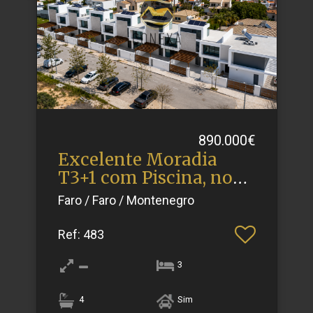
890.000€
Excelente Moradia
T3+1 com Piscina, no
Monten.​..
Faro / Faro / Montenegro
Ref
: 483
3
4
Sim