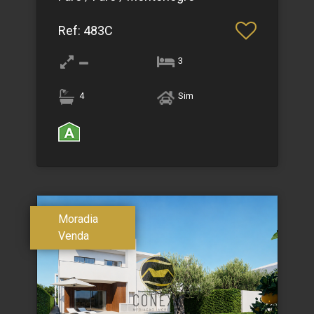
Ref
: 483C
3
4
Sim
Moradia
Venda