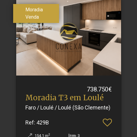
Moradia
Venda
738.750€
Moradia T3 em Loulé
Faro / Loulé / Loulé (São Clemente)
Ref
: 429B
2
154.1
m
3