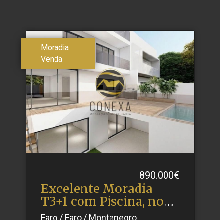
Moradia
Venda
890.000€
Excelente Moradia
T3+1 com Piscina, no
Monten.​..
Faro / Faro / Montenegro