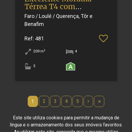
Térrea T4 com
Garagem e Vis.​..
Faro / Loulé / Querença, Tôr e
Benafim
Ref
: 481
2
209
m
4
3
2
3
4
5
1
Este site utiliza cookies para permitir a mudança de
língua e o armazenamento dos seus imóveis favoritos.
Ao utilizar este site, concorda que o mesmo utilize