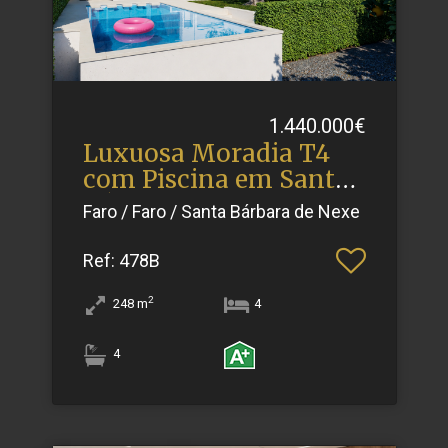
1.440.000€
Luxuosa Moradia T4
com Piscina em Santa
Bárba.​..
Faro / Faro / Santa Bárbara de Nexe
Ref
: 478B
2
248
m
4
4