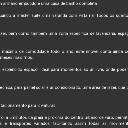
om armário embutido e uma casa de banho completa.

ssuindo a master suite uma varanda com vista ria. Todos os quart
zer, bem como também uma zona especifica de lavandaria, espaç
o máximo de comodidade todo o ano, este imóvel conta ainda co
eses mais frios. 

m esplêndido espaço, ideal para momentos ao ar livre, onde poder
nica, para painel solar e ar condicionado, uma área de lazer, que po
stacionamento para 2 viaturas

 a 5minutos da praia e próxima do centro urbano de Faro, permite f
 e transportes variados facilitando assim todas as movimenta