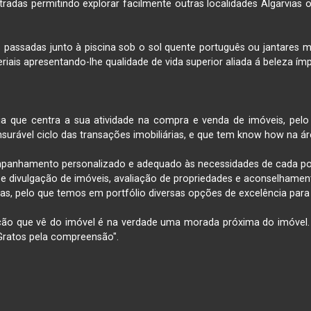
adas permitindo explorar facilmente outras localidades Algarvias 
s passadas junto à piscina sob o sol quente português ou jantares m
iais apresentando-lhe qualidade de vida superior aliada á beleza ímpar
ia que centra a sua atividade na compra e venda de imóveis, pelo
surável ciclo das transações imobiliárias, e que tem know how na ár
mpanhamento personalizado e adequado às necessidades de cada poten
divulgação de imóveis, avaliação de propriedades e aconselhamento fi
ias, pelo que temos em portfólio diversas opções de excelência para
ação que vê do imóvel é na verdade uma morada próxima do imóvel.
Gratos pela compreensão".