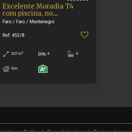
Excelente Moradia T4
com piscina, no
Monteneg.​..
Faro / Faro / Montenegro
Ref
: 452/8
2
207
m
4
4
Sim
e Litígios
Política de Privacidade
Livro de Reclamações