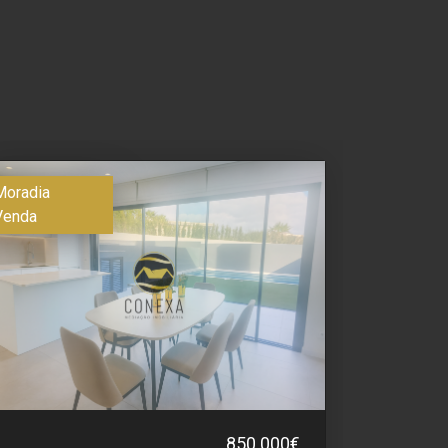
Moradia
Venda
850.000€