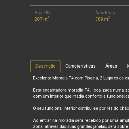
Área Útil
Área Bruta
2
2
207 m
389 m
Descrição
Características
Áreas
Excelente Moradia T4 com Piscina, 2 Lugares de e
Esta encantadora moradia T4,, localizada numa zo
com um interior que irradia conforto e funcionali
O seu funcional interior distribui-se por rés do chã
Ao entrar na moradia será recebido por uma ampl
zona, através das suas grandes janelas, será sobre 