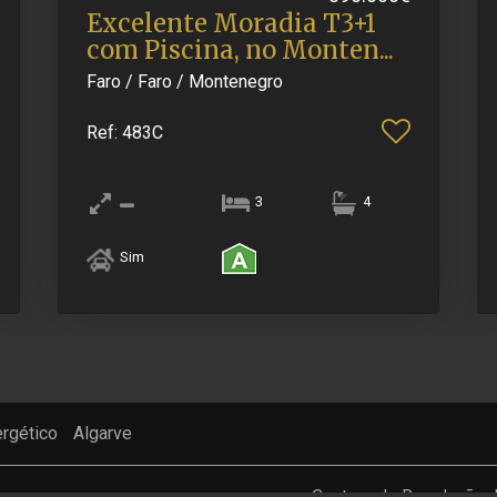
Excelente Moradia T3+1
com Piscina, no Monten.​..
Faro / Faro / Montenegro
Ref
: 483C
3
4
Sim
ergético
Algarve
Centros de Resolução d