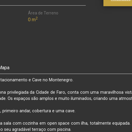
Área de Terreno
2
0 m
Mapa
stacionamento e Cave no Montenegro.

na privilegiada da Cidade de Faro, conta com uma maravilhosa vista
dade. Os espaços são amplos e muito iluminados, criando uma atmosf
o, primeiro andar, cobertura e uma cave.

a sala com cozinha em open space com ilha, totalmente equipada. c
o seu agradável terraço com piscina.  
