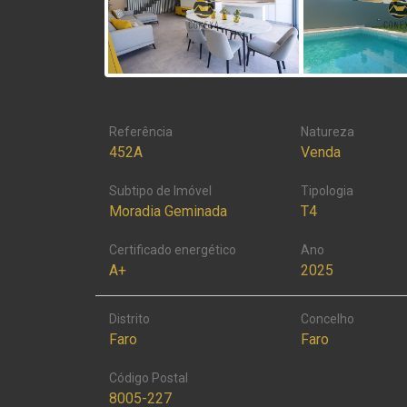
Referência
Natureza
452A
Venda
Subtipo de Imóvel
Tipologia
Moradia Geminada
T4
Certificado energético
Ano
A+
2025
Distrito
Concelho
Faro
Faro
Código Postal
8005-227