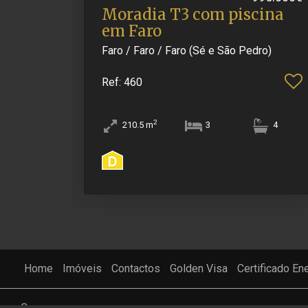
Moradia T3 com piscina
em Faro
Faro / Faro / Faro (Sé e São Pedro)
Ref
: 460
2
210.5
m
3
4
Home
Imóveis
Contactos
Golden Visa
Certificado En
Conexa