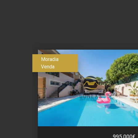
Moradia
Venda
995.000€