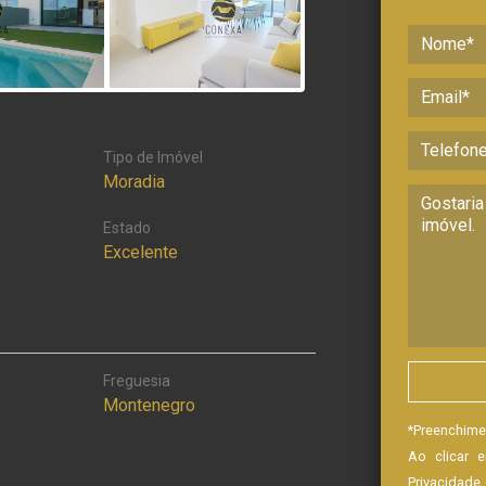
Tipo de Imóvel
Moradia
Estado
Excelente
Freguesia
Montenegro
*
Preenchime
Ao clicar 
Privacidade
.