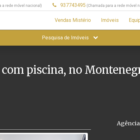
937743495
 a rede móvel nacional)
(Chamada para a rede móvel n
Vendas Mistério
Imóveis
Equi
Pesquisa de Imóveis
 com piscina, no Monteneg
Agência