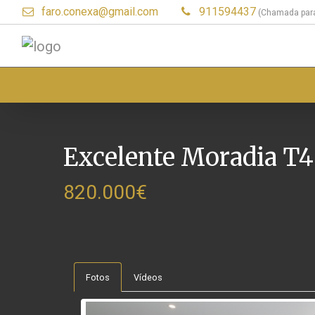
faro.conexa@gmail.com
911594437
(Chamada para
Excelente Moradia T4
820.000€
Fotos
Vídeos